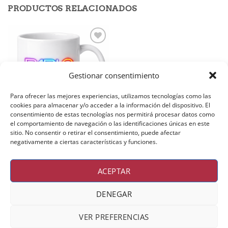
PRODUCTOS RELACIONADOS
Añadir
a la
lista de
deseos
Gestionar consentimiento
Para ofrecer las mejores experiencias, utilizamos tecnologías como las
cookies para almacenar y/o acceder a la información del dispositivo. El
consentimiento de estas tecnologías nos permitirá procesar datos como
el comportamiento de navegación o las identificaciones únicas en este
sitio. No consentir o retirar el consentimiento, puede afectar
TAZAS
negativamente a ciertas características y funciones.
Taza Blanca Pablo Galán
Neon Style
10,00
€
ACEPTAR
DENEGAR
Visa
MasterCard
PayPal
Apple
Google
Pay
Pay
VER PREFERENCIAS
INICIO
BIO
MÚSICA
FOTOS
BLOG
PRODUCCIÓN
TIENDA