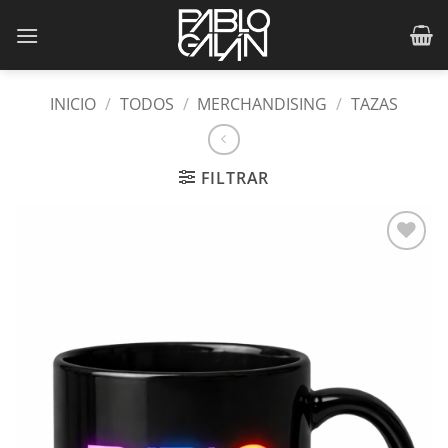
Saltar
al
contenido
INICIO
/
TODOS
/
MERCHANDISING
/
TAZAS
FILTRAR
Añadir
a la
lista
de
deseos