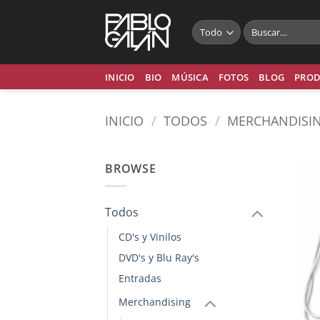
Saltar
al
Buscar
por:
contenido
INICIO
BIO
MÚSICA
FOTOS
BLOG
PROD
INICIO
/
TODOS
/
MERCHANDISI
BROWSE
Todos
CD's y Vinilos
DVD's y Blu Ray's
Entradas
Merchandising