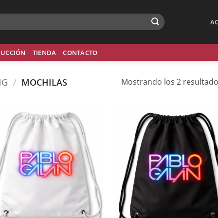
AC
UCCIÓN
TIENDA
CONTACTO
NG
/
MOCHILAS
Mostrando los 2 resultad
Añadir
Aña
a la
a 
lista de
list
deseos
des