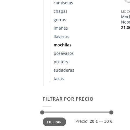
camisetas
chapas
MOCH
Moch
gorras
Neon
21,
imanes
llaveros
mochilas
posavasos
posters
sudaderas
tazas
FILTRAR POR PRECIO
Precio
Precio
Precio:
20 €
—
30 €
FILTRAR
mínimo
máximo