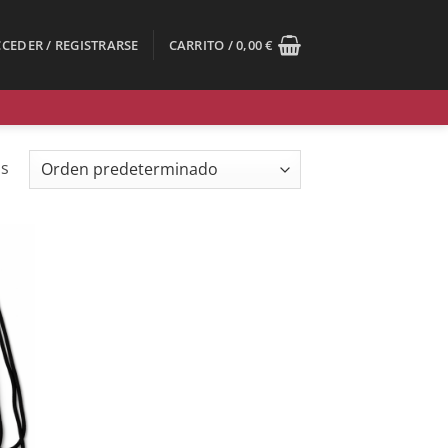
CEDER / REGISTRARSE
CARRITO /
0,00
€
os
dir
la
a de
eos