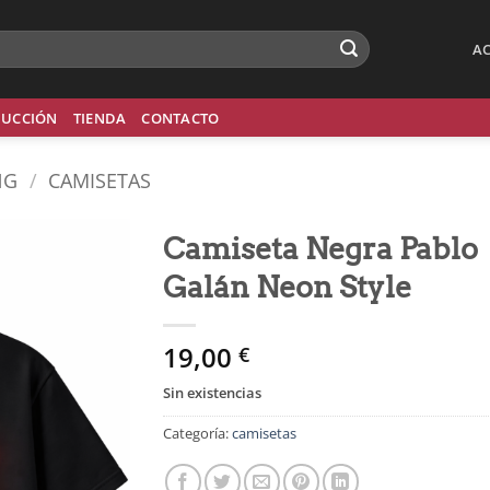
AC
UCCIÓN
TIENDA
CONTACTO
NG
/
CAMISETAS
Camiseta Negra Pablo
Galán Neon Style
Añadir
a la
lista
19,00
€
de
deseos
Sin existencias
Categoría:
camisetas