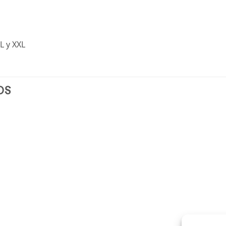
.
XL y XXL
OS